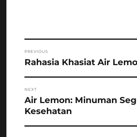
Post
PREVIOUS
navigation
Rahasia Khasiat Air Lem
Previous
post:
NEXT
Air Lemon: Minuman Seg
Next
post:
Kesehatan