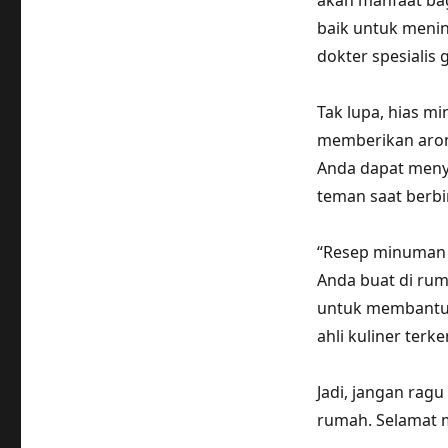
akan manfaat ba
baik untuk menin
dokter spesialis g
Tak lupa, hias m
memberikan arom
Anda dapat menya
teman saat berb
“Resep minuman s
Anda buat di rum
untuk membantu 
ahli kuliner terke
Jadi, jangan rag
rumah. Selamat 