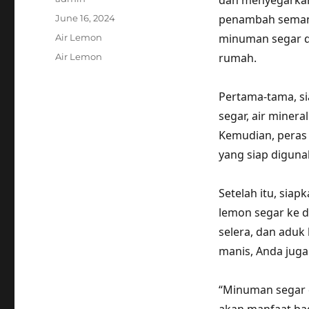
dan menyegarkan 
Posted
penambah semangat
June 16, 2024
on
Categories
minuman segar da
Air Lemon
Tags
rumah.
Air Lemon
Pertama-tama, si
segar, air minera
Kemudian, peras
yang siap diguna
Setelah itu, siap
lemon segar ke d
selera, dan aduk
manis, Anda jug
“Minuman segar d