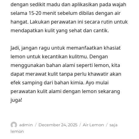
dengan sedikit madu dan aplikasikan pada wajah
selama 15-20 menit sebelum dibilas dengan air
hangat. Lakukan perawatan ini secara rutin untuk
mendapatkan kulit yang sehat dan cantik.
Jadi, jangan ragu untuk memanfaatkan khasiat
lemon untuk kecantikan kulitmu. Dengan
menggunakan bahan alami seperti lemon, kita
dapat merawat kulit tanpa perlu khawatir akan
efek samping dari bahan kimia. Ayo mulai
perawatan kulit alami dengan lemon sekarang
juga!
Author
Posted
Categories
Tags
admin
December 24, 2025
Air Lemon
saja
on
lemon