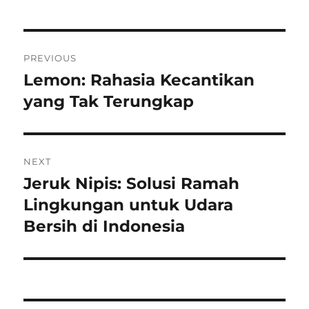
Post
PREVIOUS
navigation
Lemon: Rahasia Kecantikan
Previous
post:
yang Tak Terungkap
NEXT
Jeruk Nipis: Solusi Ramah
Next
post:
Lingkungan untuk Udara
Bersih di Indonesia