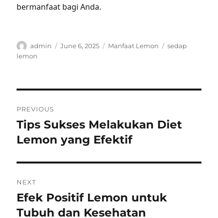
bermanfaat bagi Anda.
Author
Posted
Categories
Tags
admin
June 6, 2025
Manfaat Lemon
sedap
on
lemon
Post
PREVIOUS
navigation
Tips Sukses Melakukan Diet
Previous
post:
Lemon yang Efektif
NEXT
Efek Positif Lemon untuk
Next
post:
Tubuh dan Kesehatan