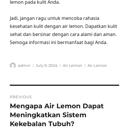
lemon pada kulit Anda.
Jadi, jangan ragu untuk mencoba rahasia
kesehatan kulit dengan air lemon. Dapatkan kulit
sehat dan bersinar dengan cara alami dan aman.
Semoga informasi ini bermanfaat bagi Anda.
Author
Posted
Categories
Tags
admin
July 9, 2024
Air Lemon
Air Lemon
on
Post
PREVIOUS
navigation
Mengapa Air Lemon Dapat
Previous
post:
Meningkatkan Sistem
Kekebalan Tubuh?