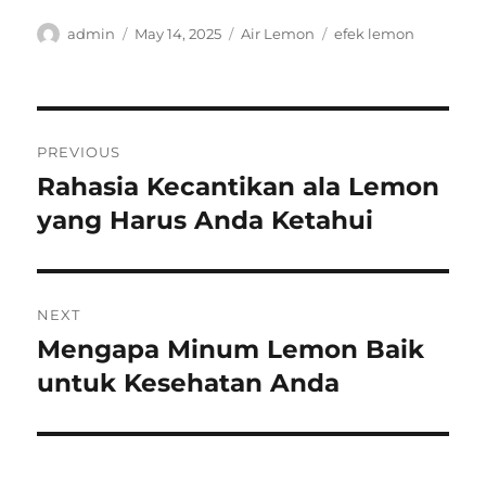
Author
Posted
Categories
Tags
admin
May 14, 2025
Air Lemon
efek lemon
on
Post
PREVIOUS
navigation
Rahasia Kecantikan ala Lemon
Previous
post:
yang Harus Anda Ketahui
NEXT
Mengapa Minum Lemon Baik
Next
post:
untuk Kesehatan Anda