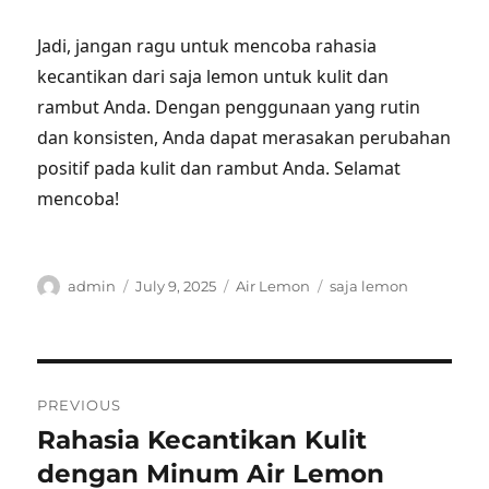
Jadi, jangan ragu untuk mencoba rahasia
kecantikan dari saja lemon untuk kulit dan
rambut Anda. Dengan penggunaan yang rutin
dan konsisten, Anda dapat merasakan perubahan
positif pada kulit dan rambut Anda. Selamat
mencoba!
Author
Posted
Categories
Tags
admin
July 9, 2025
Air Lemon
saja lemon
on
Post
PREVIOUS
navigation
Rahasia Kecantikan Kulit
Previous
post:
dengan Minum Air Lemon