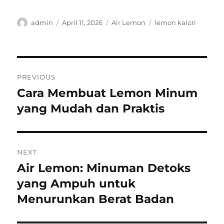
Author
Posted
Categories
Tags
admin
April 11, 2026
Air Lemon
lemon kalori
on
Post
PREVIOUS
navigation
Cara Membuat Lemon Minum
Previous
post:
yang Mudah dan Praktis
NEXT
Air Lemon: Minuman Detoks
Next
post:
yang Ampuh untuk
Menurunkan Berat Badan