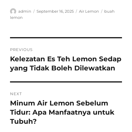
Author
Posted
Categories
Tags
admin
September 16, 2025
Air Lemon
buah
on
lemon
Post
PREVIOUS
navigation
Kelezatan Es Teh Lemon Sedap
Previous
post:
yang Tidak Boleh Dilewatkan
NEXT
Minum Air Lemon Sebelum
Next
post:
Tidur: Apa Manfaatnya untuk
Tubuh?