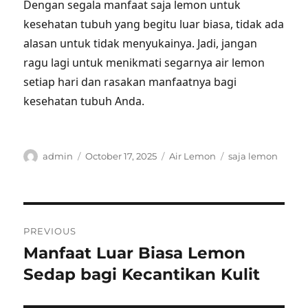
Dengan segala manfaat saja lemon untuk
kesehatan tubuh yang begitu luar biasa, tidak ada
alasan untuk tidak menyukainya. Jadi, jangan
ragu lagi untuk menikmati segarnya air lemon
setiap hari dan rasakan manfaatnya bagi
kesehatan tubuh Anda.
Author
Posted
Categories
Tags
admin
October 17, 2025
Air Lemon
saja lemon
on
Post
PREVIOUS
navigation
Manfaat Luar Biasa Lemon
Previous
post:
Sedap bagi Kecantikan Kulit