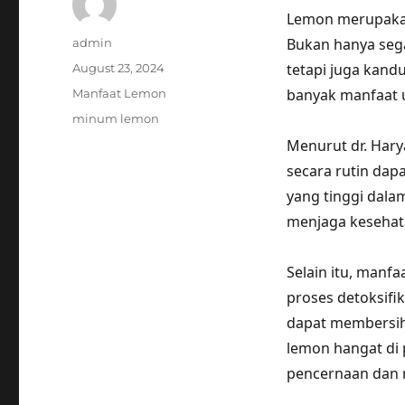
Lemon merupakan
Author
Bukan hanya seg
admin
Posted
tetapi juga kand
August 23, 2024
on
Categories
banyak manfaat 
Manfaat Lemon
Tags
minum lemon
Menurut dr. Hary
secara rutin dap
yang tinggi dal
menjaga kesehatan
Selain itu, man
proses detoksifi
dapat membersih
lemon hangat di
pencernaan dan 