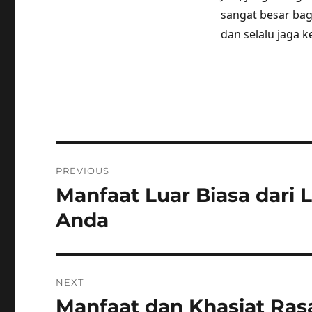
sangat besar bag
dan selalu jaga 
Post
PREVIOUS
navigation
Manfaat Luar Biasa dari
Previous
post:
Anda
NEXT
Manfaat dan Khasiat Ra
Next