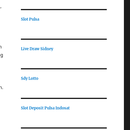
,
Slot Pulsa
a
n
Live Draw Sidney
ng
Sdy Lotto
n.
Slot Deposit Pulsa Indosat