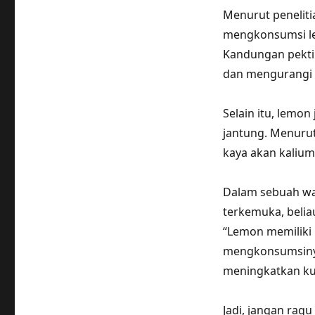
Menurut peneliti
mengkonsumsi l
Kandungan pekti
dan mengurangi 
Selain itu, lemo
jantung. Menuru
kaya akan kaliu
Dalam sebuah waw
terkemuka, beli
“Lemon memiliki 
mengkonsumsinya
meningkatkan kual
Jadi, jangan rag