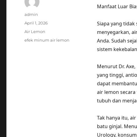
Manfaat Luar Bi
Author
admin
Posted
Siapa yang tidak
April 1, 2026
on
Categories
menyegarkan, air
Air Lemon
Tags
Anda. Sudah sej
efek minum air lemon
sistem kekebala
Menurut Dr. Axe,
yang tinggi, anti
dapat membantu 
air lemon secar
tubuh dan menja
Tak hanya itu, a
batu ginjal. Men
Urology, konsum