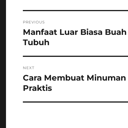
Post
PREVIOUS
navigation
Manfaat Luar Biasa Bua
Previous
post:
Tubuh
NEXT
Cara Membuat Minuman
Next
post:
Praktis