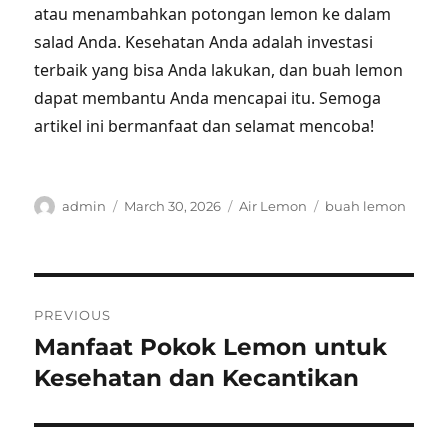
atau menambahkan potongan lemon ke dalam
salad Anda. Kesehatan Anda adalah investasi
terbaik yang bisa Anda lakukan, dan buah lemon
dapat membantu Anda mencapai itu. Semoga
artikel ini bermanfaat dan selamat mencoba!
Author
Posted
Categories
Tags
admin
March 30, 2026
Air Lemon
buah lemon
on
Post
PREVIOUS
navigation
Manfaat Pokok Lemon untuk
Previous
post:
Kesehatan dan Kecantikan