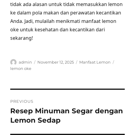
tidak ada alasan untuk tidak memasukkan lemon
ke dalam pola makan dan perawatan kecantikan
Anda. Jadi, mulailah menikmati manfaat lemon
oke untuk kesehatan dan kecantikan dari
sekarang!
Author
Posted
Categories
Tags
admin
November 12, 2025
Manfaat Lemon
on
lemon oke
Post
PREVIOUS
navigation
Resep Minuman Segar dengan
Previous
post:
Lemon Sedap