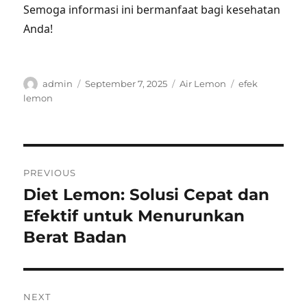
Semoga informasi ini bermanfaat bagi kesehatan
Anda!
Author
Posted
Categories
Tags
admin
September 7, 2025
Air Lemon
efek
on
lemon
Post
PREVIOUS
navigation
Diet Lemon: Solusi Cepat dan
Previous
post:
Efektif untuk Menurunkan
Berat Badan
NEXT