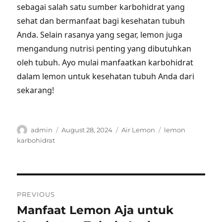
sebagai salah satu sumber karbohidrat yang
sehat dan bermanfaat bagi kesehatan tubuh
Anda. Selain rasanya yang segar, lemon juga
mengandung nutrisi penting yang dibutuhkan
oleh tubuh. Ayo mulai manfaatkan karbohidrat
dalam lemon untuk kesehatan tubuh Anda dari
sekarang!
Author
Posted
Categories
Tags
admin
August 28, 2024
Air Lemon
lemon
on
karbohidrat
Post
PREVIOUS
navigation
Manfaat Lemon Aja untuk
Previous