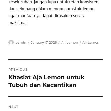
keseluruhan. Jangan lupa untuk tetap konsisten
dan seimbang dalam mengonsumsi air lemon
agar manfaatnya dapat dirasakan secara
maksimal.
Author
Posted
Categories
Tags
admin
January 17, 2026
Air Lemon
Air Lemon
on
Post
PREVIOUS
navigation
Khasiat Aja Lemon untuk
Previous
post:
Tubuh dan Kecantikan
NEXT