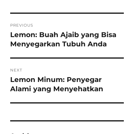
Post
PREVIOUS
navigation
Lemon: Buah Ajaib yang Bisa
Previous
post:
Menyegarkan Tubuh Anda
NEXT
Lemon Minum: Penyegar
Next
post:
Alami yang Menyehatkan