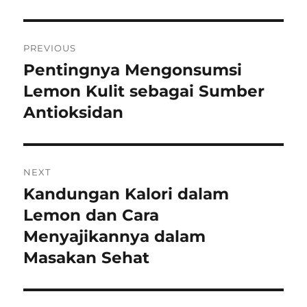
Post
PREVIOUS
navigation
Pentingnya Mengonsumsi
Previous
post:
Lemon Kulit sebagai Sumber
Antioksidan
NEXT
Kandungan Kalori dalam
Next
post:
Lemon dan Cara
Menyajikannya dalam
Masakan Sehat