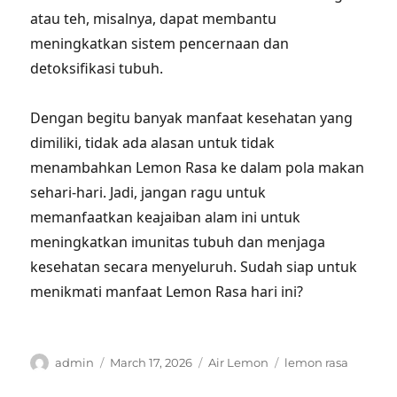
atau teh, misalnya, dapat membantu
meningkatkan sistem pencernaan dan
detoksifikasi tubuh.
Dengan begitu banyak manfaat kesehatan yang
dimiliki, tidak ada alasan untuk tidak
menambahkan Lemon Rasa ke dalam pola makan
sehari-hari. Jadi, jangan ragu untuk
memanfaatkan keajaiban alam ini untuk
meningkatkan imunitas tubuh dan menjaga
kesehatan secara menyeluruh. Sudah siap untuk
menikmati manfaat Lemon Rasa hari ini?
Author
Posted
Categories
Tags
admin
March 17, 2026
Air Lemon
lemon rasa
on