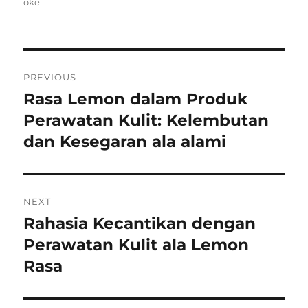
on
oke
Post
PREVIOUS
navigation
Rasa Lemon dalam Produk
Previous
post:
Perawatan Kulit: Kelembutan
dan Kesegaran ala alami
NEXT
Rahasia Kecantikan dengan
Next
post:
Perawatan Kulit ala Lemon
Rasa