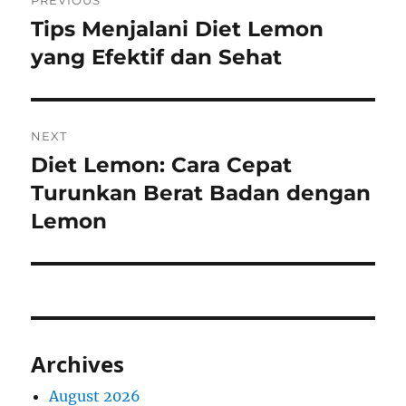
PREVIOUS
navigation
Tips Menjalani Diet Lemon
Previous
post:
yang Efektif dan Sehat
NEXT
Diet Lemon: Cara Cepat
Next
post:
Turunkan Berat Badan dengan
Lemon
Archives
August 2026