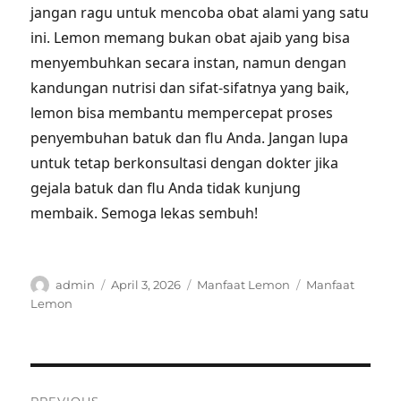
jangan ragu untuk mencoba obat alami yang satu
ini. Lemon memang bukan obat ajaib yang bisa
menyembuhkan secara instan, namun dengan
kandungan nutrisi dan sifat-sifatnya yang baik,
lemon bisa membantu mempercepat proses
penyembuhan batuk dan flu Anda. Jangan lupa
untuk tetap berkonsultasi dengan dokter jika
gejala batuk dan flu Anda tidak kunjung
membaik. Semoga lekas sembuh!
Author
Posted
Categories
Tags
admin
April 3, 2026
Manfaat Lemon
Manfaat
on
Lemon
Post