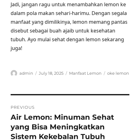
Jadi, jangan ragu untuk menambahkan lemon ke
dalam pola makan sehari-harimu. Dengan segala
manfaat yang dimilikinya, lemon memang pantas
disebut sebagai buah ajaib untuk kesehatan
tubuh. Ayo mulai sehat dengan lemon sekarang
juga!
Author
Posted
Categories
Tags
admin
July 18, 2025
Manfaat Lemon
oke lemon
on
Post
PREVIOUS
navigation
Air Lemon: Minuman Sehat
Previous
post:
yang Bisa Meningkatkan
Sistem Kekebalan Tubuh