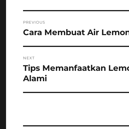
Post
PREVIOUS
navigation
Cara Membuat Air Lemon
Previous
post:
NEXT
Tips Memanfaatkan Lemo
Next
post:
Alami