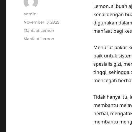
Lemon, si buah a
Author
kenal dengan bua
admin
Posted
digunakan dalam
November 13, 2025
on
Categories
manfaat bagi kes
Manfaat Lemon
Tags
Manfaat Lemon
Menurut pakar k
baik untuk siste
spesialis gizi,
tinggi, sehingg
mencegah berbag
Tidak hanya itu
membantu melawa
herbal, mengata
membantu mengura