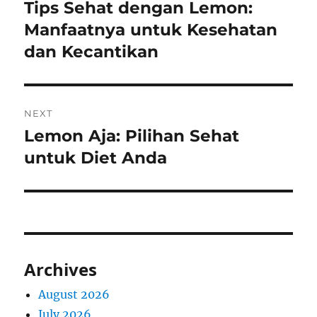
navigation
Tips Sehat dengan Lemon:
Previous
post:
Manfaatnya untuk Kesehatan
dan Kecantikan
NEXT
Lemon Aja: Pilihan Sehat
Next
post:
untuk Diet Anda
Archives
August 2026
July 2026