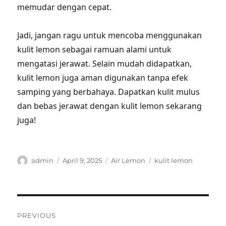
memudar dengan cepat.
Jadi, jangan ragu untuk mencoba menggunakan
kulit lemon sebagai ramuan alami untuk
mengatasi jerawat. Selain mudah didapatkan,
kulit lemon juga aman digunakan tanpa efek
samping yang berbahaya. Dapatkan kulit mulus
dan bebas jerawat dengan kulit lemon sekarang
juga!
Author
Posted
Categories
Tags
admin
April 9, 2025
Air Lemon
kulit lemon
on
Post
PREVIOUS