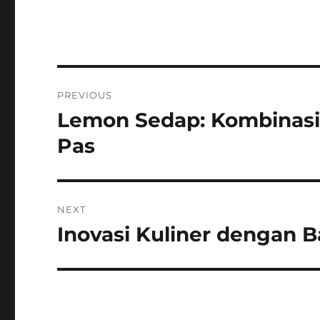
Post
PREVIOUS
navigation
Lemon Sedap: Kombinasi
Previous
post:
Pas
NEXT
Inovasi Kuliner dengan
Next
post: