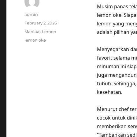
Musim panas tela
Author
lemon oke! Siapa
admin
Posted
lemon yang menye
February 2, 2026
on
Categories
adalah pilihan 
Manfaat Lemon
Tags
lemon oke
Menyegarkan dan
favorit selama m
minuman ini siap
juga mengandung
tubuh. Sehingga,
kesehatan.
Menurut chef ter
cocok untuk dini
memberikan sensa
“Tambahkan sedi