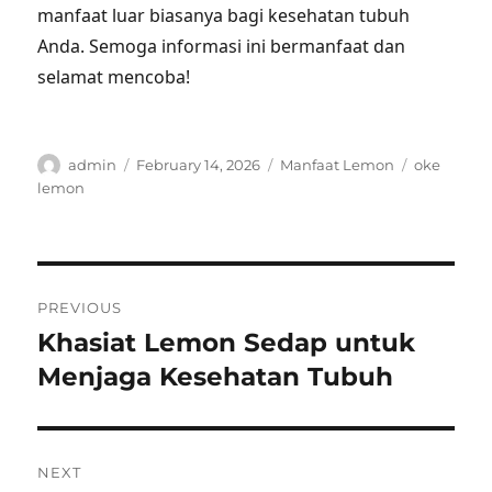
manfaat luar biasanya bagi kesehatan tubuh
Anda. Semoga informasi ini bermanfaat dan
selamat mencoba!
Author
Posted
Categories
Tags
admin
February 14, 2026
Manfaat Lemon
oke
on
lemon
Post
PREVIOUS
navigation
Khasiat Lemon Sedap untuk
Previous
post:
Menjaga Kesehatan Tubuh
NEXT