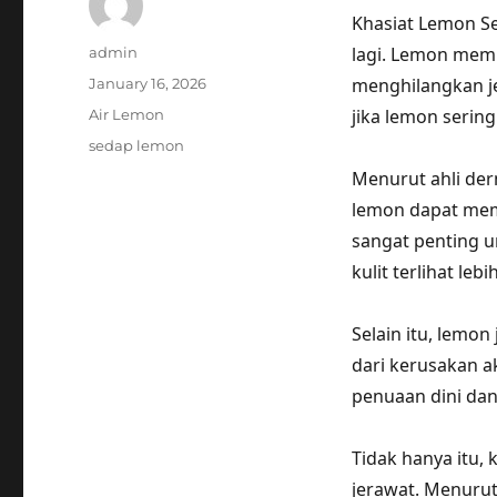
Khasiat Lemon S
Author
lagi. Lemon memi
admin
Posted
menghilangkan je
January 16, 2026
on
Categories
jika lemon serin
Air Lemon
Tags
sedap lemon
Menurut ahli der
lemon dapat mem
sangat penting u
kulit terlihat leb
Selain itu, lemo
dari kerusakan a
penuaan dini dan
Tidak hanya itu,
jerawat. Menurut