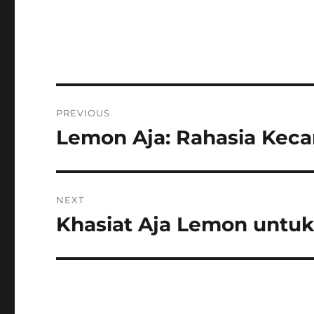
Post
PREVIOUS
navigation
Lemon Aja: Rahasia Keca
Previous
post:
NEXT
Khasiat Aja Lemon untu
Next
post: