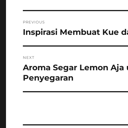
Post
PREVIOUS
navigation
Inspirasi Membuat Kue 
Previous
post:
NEXT
Aroma Segar Lemon Aja 
Next
post:
Penyegaran