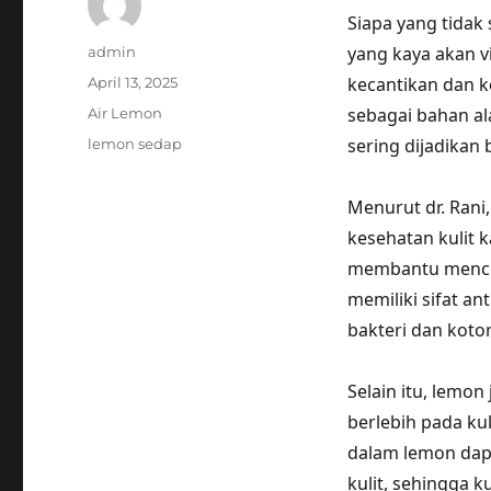
Siapa yang tidak
Author
yang kaya akan vi
admin
Posted
kecantikan dan k
April 13, 2025
on
Categories
sebagai bahan al
Air Lemon
Tags
sering dijadikan
lemon sedap
Menurut dr. Rani
kesehatan kulit 
membantu mencer
memiliki sifat a
bakteri dan kot
Selain itu, lemo
berlebih pada kul
dalam lemon dap
kulit, sehingga ku