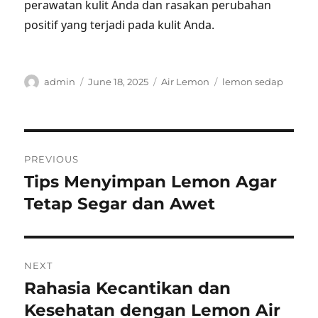
perawatan kulit Anda dan rasakan perubahan
positif yang terjadi pada kulit Anda.
Author
Posted
Categories
Tags
admin
June 18, 2025
Air Lemon
lemon sedap
on
Post
PREVIOUS
navigation
Tips Menyimpan Lemon Agar
Previous
post:
Tetap Segar dan Awet
NEXT
Rahasia Kecantikan dan
Next
post:
Kesehatan dengan Lemon Air