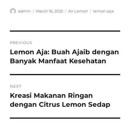
Author
Posted
Categories
Tags
admin
March 16, 2025
Air Lemon
lemon saja
on
Post
PREVIOUS
navigation
Lemon Aja: Buah Ajaib dengan
Previous
post:
Banyak Manfaat Kesehatan
NEXT
Kreasi Makanan Ringan
Next
post:
dengan Citrus Lemon Sedap