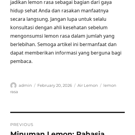
jadikan lemon rasa sebagai bagian dari gaya
hidup sehat Anda dan rasakan manfaatnya
secara langsung. Jangan lupa untuk selalu
konsultasi dengan ahli kesehatan sebelum
mengonsumsi lemon rasa dalam jumlah yang
berlebihan. Semoga artikel ini bermanfaat dan
dapat memberikan informasi yang berguna bagi
pembaca.
Author
Posted
Categories
Tags
admin
February 20, 2026
Air Lemon
lemon
on
rasa
Post
PREVIOUS
navigation
Minuman Lemon: Rahasia
Previous