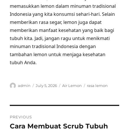
memasukkan lemon dalam minuman tradisional
Indonesia yang kita konsumsi sehari-hari. Selain
memberikan rasa segar, lemon juga dapat
memberikan manfaat kesehatan yang baik bagi
tubuh kita. Jadi, jangan ragu untuk menikmati
minuman tradisional Indonesia dengan
tambahan lemon untuk menjaga kesehatan
tubuh Anda.
Author
Posted
Categories
Tags
admin
July 5, 2026
Air Lemon
rasa lemon
on
Post
PREVIOUS
navigation
Cara Membuat Scrub Tubuh
Previous