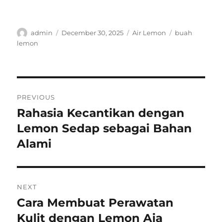
Author
Posted
Categories
Tags
admin
December 30, 2025
Air Lemon
buah
on
lemon
Post
PREVIOUS
navigation
Rahasia Kecantikan dengan
Previous
post:
Lemon Sedap sebagai Bahan
Alami
NEXT
Cara Membuat Perawatan
Next
post:
Kulit dengan Lemon Aja