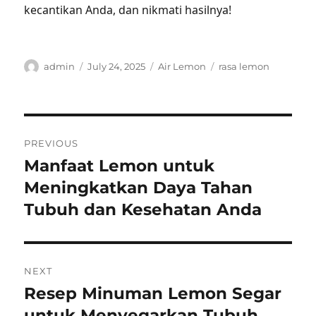
kecantikan Anda, dan nikmati hasilnya!
Author
Posted
Categories
Tags
admin
July 24, 2025
Air Lemon
rasa lemon
on
Post
PREVIOUS
navigation
Manfaat Lemon untuk
Previous
post:
Meningkatkan Daya Tahan
Tubuh dan Kesehatan Anda
NEXT
Resep Minuman Lemon Segar
Next
post:
untuk Menyegarkan Tubuh