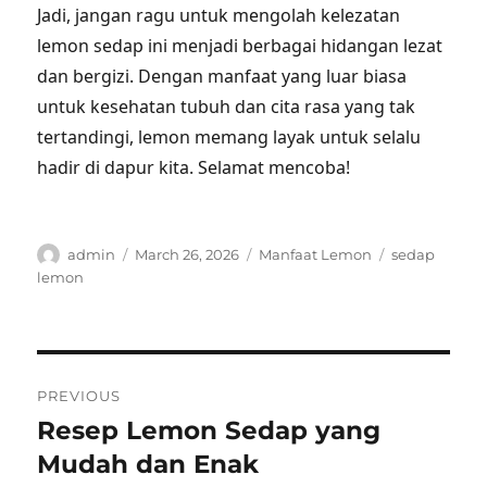
Jadi, jangan ragu untuk mengolah kelezatan
lemon sedap ini menjadi berbagai hidangan lezat
dan bergizi. Dengan manfaat yang luar biasa
untuk kesehatan tubuh dan cita rasa yang tak
tertandingi, lemon memang layak untuk selalu
hadir di dapur kita. Selamat mencoba!
Author
Posted
Categories
Tags
admin
March 26, 2026
Manfaat Lemon
sedap
on
lemon
Post
PREVIOUS
navigation
Resep Lemon Sedap yang
Previous
post:
Mudah dan Enak