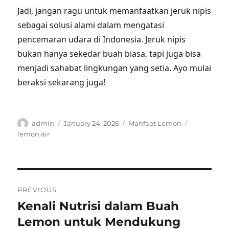
Jadi, jangan ragu untuk memanfaatkan jeruk nipis
sebagai solusi alami dalam mengatasi
pencemaran udara di Indonesia. Jeruk nipis
bukan hanya sekedar buah biasa, tapi juga bisa
menjadi sahabat lingkungan yang setia. Ayo mulai
beraksi sekarang juga!
Author
Posted
Categories
Tags
admin
January 24, 2026
Manfaat Lemon
on
lemon air
Post
PREVIOUS
navigation
Kenali Nutrisi dalam Buah
Previous
post:
Lemon untuk Mendukung