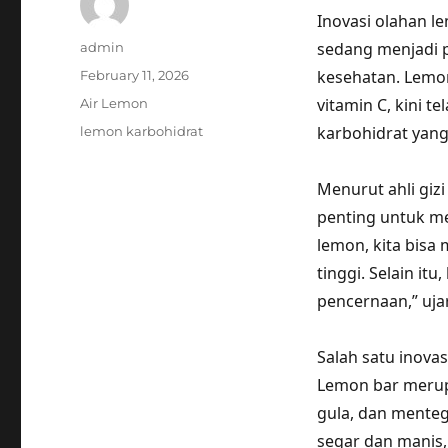
Inovasi olahan l
Author
sedang menjadi 
admin
Posted
kesehatan. Lemon
February 11, 2026
on
Categories
vitamin C, kini 
Air Lemon
Tags
karbohidrat yang
lemon karbohidrat
Menurut ahli giz
penting untuk me
lemon, kita bisa
tinggi. Selain i
pencernaan,” uja
Salah satu inova
Lemon bar merup
gula, dan menteg
segar dan manis,