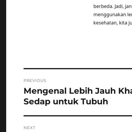
berbeda. Jadi, j
menggunakan lem
kesehatan, kita j
Post
PREVIOUS
navigation
Mengenal Lebih Jauh Kh
Previous
post:
Sedap untuk Tubuh
NEXT