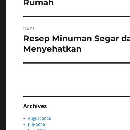
Rumah
NEXT
Resep Minuman Segar da
Next
post:
Menyehatkan
Archives
August 2026
July 2026