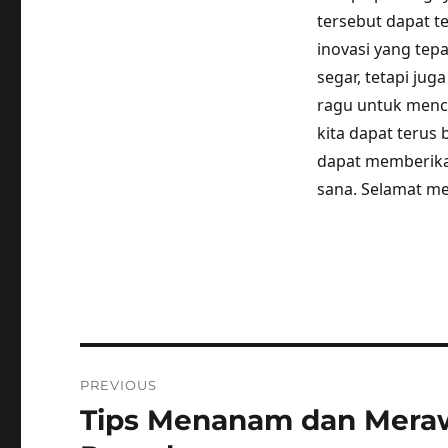
tersebut dapat t
inovasi yang tep
segar, tetapi jug
ragu untuk menc
kita dapat terus 
dapat memberikan
sana. Selamat m
Post
PREVIOUS
navigation
Tips Menanam dan Mera
Previous
post: