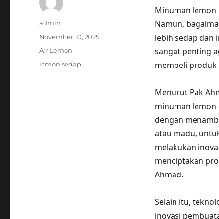
Minuman lemon 
Author
Namun, bagaiman
admin
Posted
lebih sedap dan
November 10, 2025
on
Categories
sangat penting 
Air Lemon
Tags
membeli produk 
lemon sedap
Menurut Pak Ahm
minuman lemon d
dengan menambah
atau madu, untu
melakukan inova
menciptakan prod
Ahmad.
Selain itu, tekno
inovasi pembuat