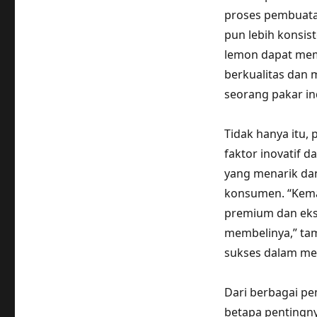
proses pembuatan
pun lebih konsi
lemon dapat mem
berkualitas dan m
seorang pakar i
Tidak hanya itu,
faktor inovatif
yang menarik dan
konsumen. “Kema
premium dan eksk
membelinya,” tam
sukses dalam me
Dari berbagai pen
betapa pentingn