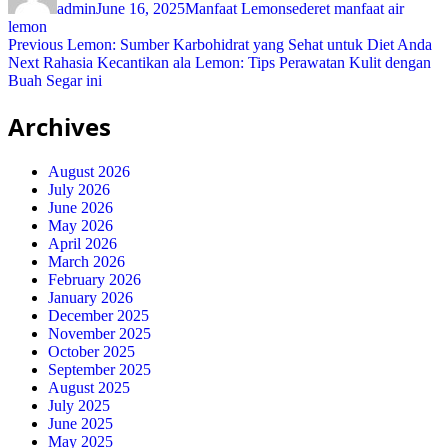
admin
June 16, 2025
Manfaat Lemon
sederet manfaat air
lemon
Post
Previous
Previous
Lemon: Sumber Karbohidrat yang Sehat untuk Diet Anda
Next
post:
Next
Rahasia Kecantikan ala Lemon: Tips Perawatan Kulit dengan
navigation
post:
Buah Segar ini
Archives
August 2026
July 2026
June 2026
May 2026
April 2026
March 2026
February 2026
January 2026
December 2025
November 2025
October 2025
September 2025
August 2025
July 2025
June 2025
May 2025