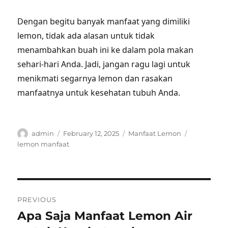
Dengan begitu banyak manfaat yang dimiliki
lemon, tidak ada alasan untuk tidak
menambahkan buah ini ke dalam pola makan
sehari-hari Anda. Jadi, jangan ragu lagi untuk
menikmati segarnya lemon dan rasakan
manfaatnya untuk kesehatan tubuh Anda.
Author
Posted
Categories
Tags
admin
February 12, 2025
Manfaat Lemon
on
lemon manfaat
Post
PREVIOUS
navigation
Apa Saja Manfaat Lemon Air
Previous