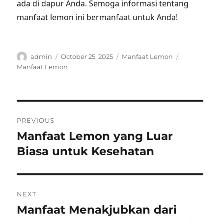
ada di dapur Anda. Semoga informasi tentang
manfaat lemon ini bermanfaat untuk Anda!
Author
Posted
Categories
Tags
admin
October 25, 2025
Manfaat Lemon
on
Manfaat Lemon
Post
PREVIOUS
navigation
Manfaat Lemon yang Luar
Previous
post:
Biasa untuk Kesehatan
NEXT
Manfaat Menakjubkan dari
Next