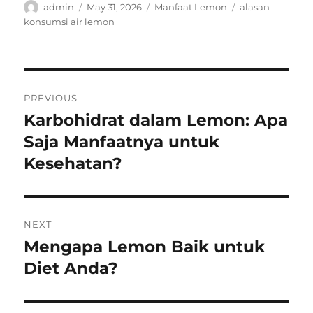
Author
Posted
Categories
Tags
admin
May 31, 2026
Manfaat Lemon
alasan
on
konsumsi air lemon
Post
PREVIOUS
navigation
Karbohidrat dalam Lemon: Apa
Previous
post:
Saja Manfaatnya untuk
Kesehatan?
NEXT
Mengapa Lemon Baik untuk
Next
post:
Diet Anda?