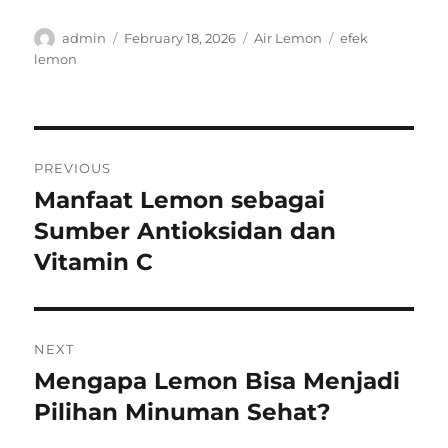
Author
Posted
Categories
Tags
admin
February 18, 2026
Air Lemon
efek
on
lemon
Post
PREVIOUS
navigation
Manfaat Lemon sebagai
Previous
post:
Sumber Antioksidan dan
Vitamin C
NEXT
Mengapa Lemon Bisa Menjadi
Next
post:
Pilihan Minuman Sehat?