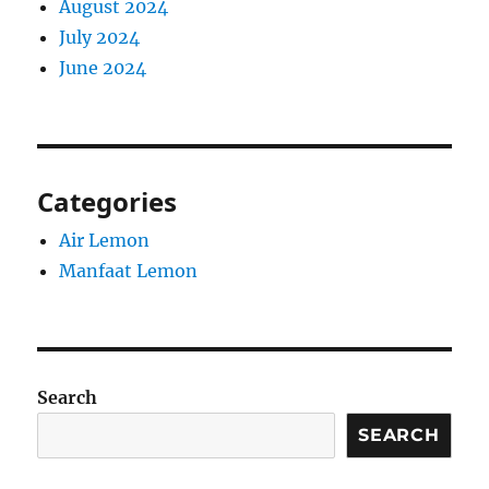
August 2024
July 2024
June 2024
Categories
Air Lemon
Manfaat Lemon
Search
SEARCH