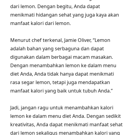
dari lemon. Dengan begitu, Anda dapat
menikmati hidangan sehat yang juga kaya akan
manfaat kalori dari lemon.
Menurut chef terkenal, Jamie Oliver, “Lemon
adalah bahan yang serbaguna dan dapat
digunakan dalam berbagai macam masakan.
Dengan menambahkan lemon ke dalam menu
diet Anda, Anda tidak hanya dapat menikmati
rasa segar lemon, tetapi juga mendapatkan
manfaat kalori yang baik untuk tubuh Anda.”
Jadi, jangan ragu untuk menambahkan kalori
lemon ke dalam menu diet Anda. Dengan sedikit
kreativitas, Anda dapat menikmati manfaat sehat
dari lemon sekaligus menambahkan kalori yang