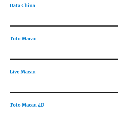
Data China
Toto Macau
Live Macau
Toto Macau 4D