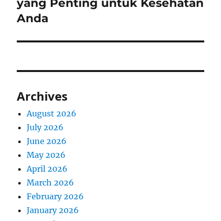
yang Penting untuk Kesehatan
Anda
Archives
August 2026
July 2026
June 2026
May 2026
April 2026
March 2026
February 2026
January 2026