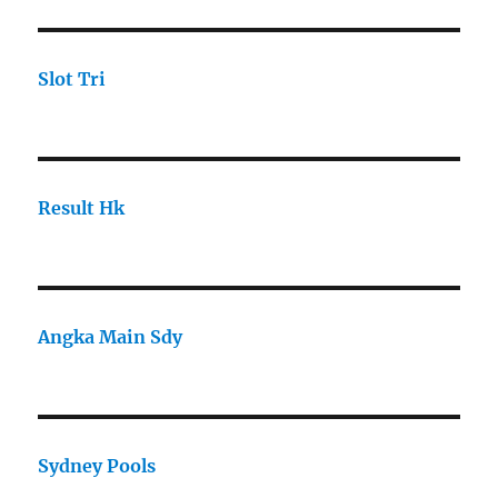
Slot Tri
Result Hk
Angka Main Sdy
Sydney Pools