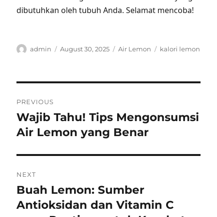
dibutuhkan oleh tubuh Anda. Selamat mencoba!
Author
Posted
Categories
Tags
admin
August 30, 2025
Air Lemon
kalori lemon
on
Post
PREVIOUS
navigation
Wajib Tahu! Tips Mengonsumsi
Previous
post:
Air Lemon yang Benar
NEXT
Buah Lemon: Sumber
Next
post:
Antioksidan dan Vitamin C