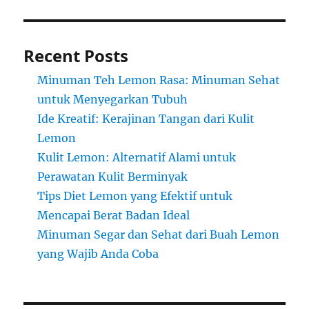
Recent Posts
Minuman Teh Lemon Rasa: Minuman Sehat
untuk Menyegarkan Tubuh
Ide Kreatif: Kerajinan Tangan dari Kulit
Lemon
Kulit Lemon: Alternatif Alami untuk
Perawatan Kulit Berminyak
Tips Diet Lemon yang Efektif untuk
Mencapai Berat Badan Ideal
Minuman Segar dan Sehat dari Buah Lemon
yang Wajib Anda Coba