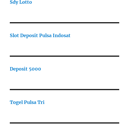
Sdy Lotto
Slot Deposit Pulsa Indosat
Deposit 5000
Togel Pulsa Tri