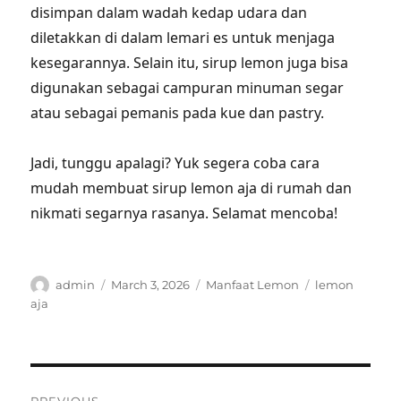
disimpan dalam wadah kedap udara dan
diletakkan di dalam lemari es untuk menjaga
kesegarannya. Selain itu, sirup lemon juga bisa
digunakan sebagai campuran minuman segar
atau sebagai pemanis pada kue dan pastry.
Jadi, tunggu apalagi? Yuk segera coba cara
mudah membuat sirup lemon aja di rumah dan
nikmati segarnya rasanya. Selamat mencoba!
Author
Posted
Categories
Tags
admin
March 3, 2026
Manfaat Lemon
lemon
on
aja
Post