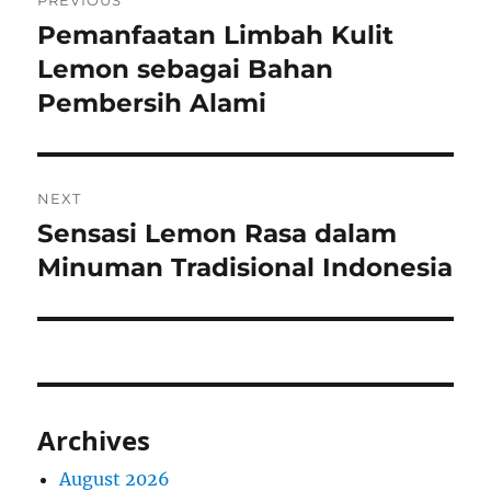
PREVIOUS
navigation
Pemanfaatan Limbah Kulit
Previous
post:
Lemon sebagai Bahan
Pembersih Alami
NEXT
Sensasi Lemon Rasa dalam
Next
post:
Minuman Tradisional Indonesia
Archives
August 2026