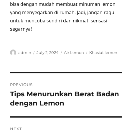
bisa dengan mudah membuat minuman lemon
yang menyegarkan di rumah. Jadi, jangan ragu
untuk mencoba sendiri dan nikmati sensasi
segarnya!
Author
Posted
Categories
Tags
admin
July 2, 2024
Air Lemon
Khasiat lemon
on
Post
PREVIOUS
navigation
Tips Menurunkan Berat Badan
Previous
post:
dengan Lemon
NEXT