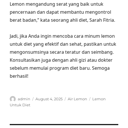
Lemon mengandung serat yang baik untuk
pencernaan dan dapat membantu mengontrol
berat badan,” kata seorang ahli diet, Sarah Fitria.
Jadi, jika Anda ingin mencoba cara minum lemon
untuk diet yang efektif dan sehat, pastikan untuk
mengonsumsinya secara teratur dan seimbang.
Konsultasikan juga dengan ahli gizi atau dokter
sebelum memulai program diet baru. Semoga
berhasil!
Author
Posted
Categories
Tags
admin
August 4, 2025
Air Lemon
Lemon
on
Untuk Diet