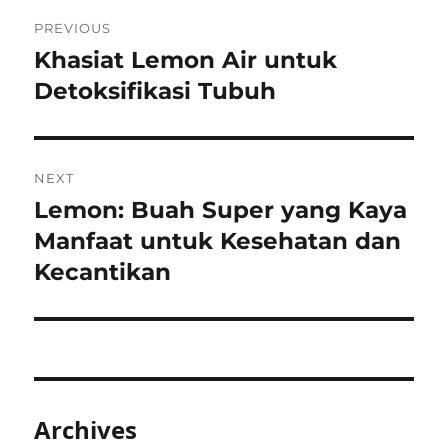
Post
PREVIOUS
navigation
Khasiat Lemon Air untuk
Previous
post:
Detoksifikasi Tubuh
NEXT
Lemon: Buah Super yang Kaya
Next
post:
Manfaat untuk Kesehatan dan
Kecantikan
Archives