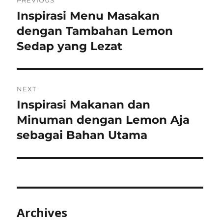
PREVIOUS
navigation
Inspirasi Menu Masakan
Previous
post:
dengan Tambahan Lemon
Sedap yang Lezat
NEXT
Inspirasi Makanan dan
Next
post:
Minuman dengan Lemon Aja
sebagai Bahan Utama
Archives