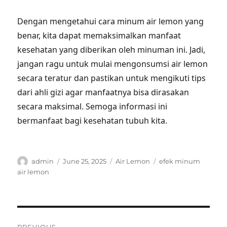
Dengan mengetahui cara minum air lemon yang
benar, kita dapat memaksimalkan manfaat
kesehatan yang diberikan oleh minuman ini. Jadi,
jangan ragu untuk mulai mengonsumsi air lemon
secara teratur dan pastikan untuk mengikuti tips
dari ahli gizi agar manfaatnya bisa dirasakan
secara maksimal. Semoga informasi ini
bermanfaat bagi kesehatan tubuh kita.
Author
Posted
Categories
Tags
admin
June 25, 2025
Air Lemon
efek minum
on
air lemon
Post