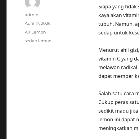
Siapa yang tidak
Author
kaya akan vitami
admin
Posted
tubuh. Namun, a
April 17, 2026
on
Categories
sedap untuk kes
Air Lemon
Tags
sedap lemon
Menurut ahli giz
vitamin C yang 
melawan radikal
dapat memberika
Salah satu cara 
Cukup peras satu
sedikit madu jik
lemon ini dapat
meningkatkan me