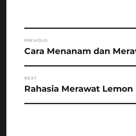
Post
PREVIOUS
navigation
Cara Menanam dan Meraw
Previous
post:
NEXT
Rahasia Merawat Lemon 
Next
post: