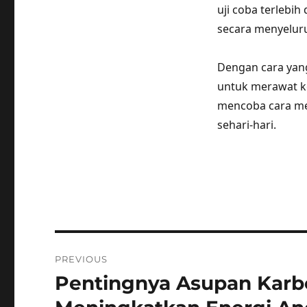
uji coba terlebi
secara menyelur
Dengan cara yang
untuk merawat ke
mencoba cara me
sehari-hari.
Post
PREVIOUS
navigation
Pentingnya Asupan Karb
Previous
post: