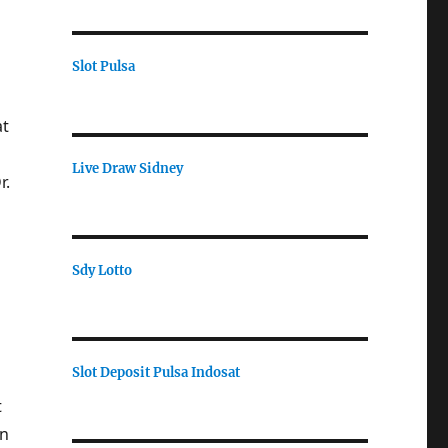
Slot Pulsa
at
Live Draw Sidney
r.
Sdy Lotto
Slot Deposit Pulsa Indosat
t
an