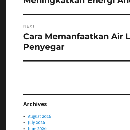
Meningkatkan Energi An
NEXT
Cara Memanfaatkan Air
Next
post:
Penyegar
Archives
August 2026
July 2026
June 2026