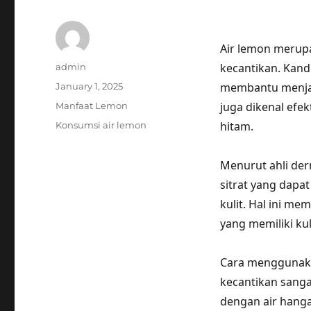
Air lemon merup
Author
kecantikan. Kand
admin
Posted
membantu menjaga
January 1, 2025
on
Categories
juga dikenal efe
Manfaat Lemon
Tags
hitam.
Konsumsi air lemon
Menurut ahli der
sitrat yang dap
kulit. Hal ini m
yang memiliki kul
Cara menggunaka
kecantikan sang
dengan air hang