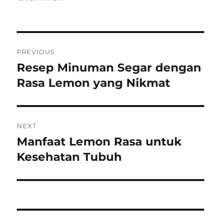
Post
PREVIOUS
navigation
Resep Minuman Segar dengan
Previous
post:
Rasa Lemon yang Nikmat
NEXT
Manfaat Lemon Rasa untuk
Next
post:
Kesehatan Tubuh