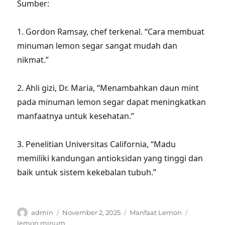
Sumber:
1. Gordon Ramsay, chef terkenal. “Cara membuat
minuman lemon segar sangat mudah dan
nikmat.”
2. Ahli gizi, Dr. Maria, “Menambahkan daun mint
pada minuman lemon segar dapat meningkatkan
manfaatnya untuk kesehatan.”
3. Penelitian Universitas California, “Madu
memiliki kandungan antioksidan yang tinggi dan
baik untuk sistem kekebalan tubuh.”
Author
Posted
Categories
Tags
admin
November 2, 2025
Manfaat Lemon
on
lemon minum